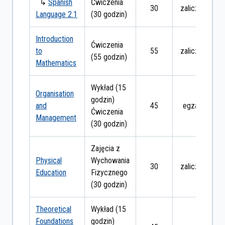
↳
Spanish
Ćwiczenia
30
zaliczenie
Language 2.1
(30 godzin)
Introduction
Ćwiczenia
to
55
zaliczenie
(55 godzin)
Mathematics
Wykład (15
Organisation
godzin)
and
45
egzamin
Ćwiczenia
Management
(30 godzin)
Zajęcia z
Physical
Wychowania
30
zaliczenie
Education
Fizycznego
(30 godzin)
Theoretical
Wykład (15
Foundations
godzin)