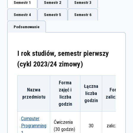
Semestr 1
Semestr 2
Semestr 3
Semestr 4
Semestr 5
Semestr 6
Podsumowanie
I rok studiów, semestr pierwszy
(cykl 2023/24 zimowy)
Forma
Łączna
Nazwa
zajęć i
Forma
liczba
przedmiotu
liczba
zaliczenia
godzin
godzin
Computer
Ćwiczenia
Programming
30
zaliczenie
(30 godzin)
1