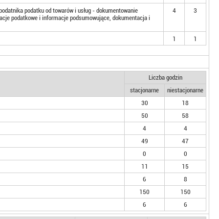
podatnika podatku od towarów i usług - dokumentowanie
4
3
laracje podatkowe i informacje podsumowujące, dokumentacja i
1
1
Liczba godzin
stacjonarne
niestacjonarne
30
18
50
58
4
4
49
47
0
0
11
15
6
8
150
150
6
6