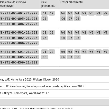
niesienie do efektów
Cele
Treści przedmiotu
ierunkowych
przedmiotu
WZ-ST1-RC-W01-21/22Z
C1
C2
W6
W3
W4
W2
W5
W1
W7
WZ-ST1-RC-W05-21/22Z
C3
C6
C7
C8
WZ-ST1-RC-W06-21/22Z
WZ-ST1-RC-U01-21/22Z
C1
C2
W6
W3
W4
W2
W5
W1
W7
WZ-ST1-RC-U02-21/22Z
C3
C6
C7
C8
WZ-ST1-RC-U06-21/22Z
WZ-ST1-RC-K01-21/22Z
C1
C2
W6
W3
W4
W2
W5
W1
W7
WZ-ST1-RC-K05-21/22Z
C3
C6
C7
C8
WZ-ST1-RC-K06-21/22Z
icz, VAT. Komentarz 2020, Wolters Kluwer 2020
icz, W. Kieszkowski, Podatki pośrednie w praktyce, Warszawa 2015
ed.) Akcyza. Komentarz, Warszawa 2017