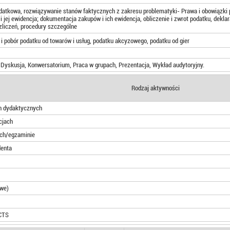
datkowa, rozwiązywanie stanów faktycznych z zakresu problematyki- Prawa i obowiązki 
i jej ewidencja; dokumentacja zakupów i ich ewidencja, obliczenie i zwrot podatku, dek
zliczeń, procedury szczególne
 i pobór podatku od towarów i usług, podatku akcyzowego, podatku od gier
 Dyskusja, Konwersatorium, Praca w grupach, Prezentacja, Wykład audytoryjny.
Rodzaj aktywności
ch dydaktycznych
cjach
ach/egzaminie
denta
owe)
CTS