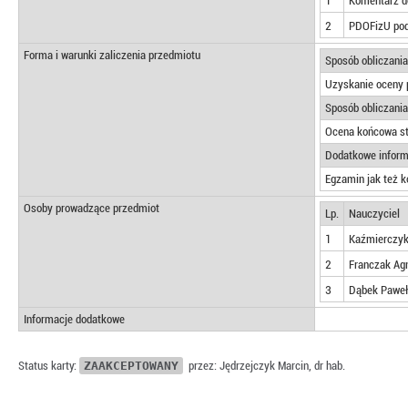
1
Komentarz do
2
PDOFizU pod 
Forma i warunki zaliczenia przedmiotu
Sposób obliczania
Uzyskanie oceny 
Sposób obliczania
Ocena końcowa st
Dodatkowe informa
Egzamin jak też k
Osoby prowadzące przedmiot
Lp.
Nauczyciel
1
Kaźmierczyk 
2
Franczak Agn
3
Dąbek Paweł
Informacje dodatkowe
Status karty:
ZAAKCEPTOWANY
przez: Jędrzejczyk Marcin, dr hab.