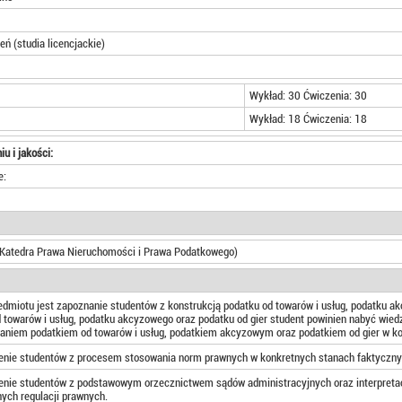
eń (studia licencjackie)
Wykład: 30 Ćwiczenia: 30
Wykład: 18 Ćwiczenia: 18
iu i jakości:
e:
 (Katedra Prawa Nieruchomości i Prawa Podatkowego)
dmiotu jest zapoznanie studentów z konstrukcją podatku od towarów i usług, podatku a
 towarów i usług, podatku akcyzowego oraz podatku od gier student powinien nabyć wi
aniem podatkiem od towarów i usług, podatkiem akcyzowym oraz podatkiem od gier w ko
enie studentów z procesem stosowania norm prawnych w konkretnych stanach faktyczn
enie studentów z podstawowym orzecznictwem sądów administracyjnych oraz interpreta
ych regulacji prawnych.