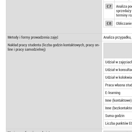
C7
Analiza po
sprzedaży 
terminy ro
C8
Obliczanie
Metody i formy prowadzenia zajęć
Analiza przypadku,
Nakład pracy studenta (liczba godzin kontaktowych, pracy on-
line i pracy samodzielnej)
Udział w zajęcia
Udział w konsulta
Udział w kolokwi
Praca własna stu
E-learning
Inne (kontaktowe)
Inne (bezkontakt
Suma godzin
Liczba punktów E