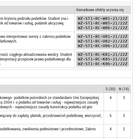
Kierunkowe efekty uczenia się
 kryteria podziału podatków. Student zna i
WZ-ST1-RC-W01-21/22Z
ek od towarów i usług, podatek akcyzowy,
WZ-ST1-RC-W05-21/22Z
WZ-ST1-RC-W06-21/22Z
dłowo interpretować normy z zakresu podatków
WZ-ST1-RC-U01-21/22Z
odatkowych.
WZ-ST1-RC-U02-21/22Z
WZ-ST1-RC-U06-21/22Z
zność ciągłego aktualizowania wiedzy. Student
WZ-ST1-RC-K01-21/22Z
nterpretacji przepisów prawa podatkowego dla
WZ-ST1-RC-K05-21/22Z
h
WZ-ST1-RC-K06-21/22Z
S (30)
N (18)
owego- podatków pośrednich ze standardami Unii Europejskiej.
4
3
 2004 r. o podatku od towarów i usług - najważniejsze zasady
rdowych - najważniejsze zasady konstrukcji podatku od gier.
iązany do zapłaty, płatnik, przedstawiciel podatkowy, wierzyciel;
5
3
podatkowania, zwolnienia podmiotowe i przedmiotowe; Zakres
4
2