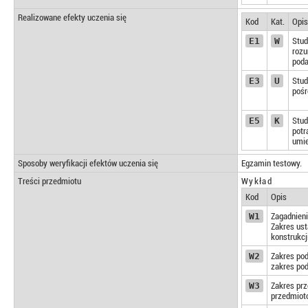
Realizowane efekty uczenia się
Kod
Kat.
Opis
E1
W
Stud
rozu
poda
E3
U
Stud
pośr
E5
K
Stud
potr
umie
Sposoby weryfikacji efektów uczenia się
Egzamin testowy.
Treści przedmiotu
Wykład
Kod
Opis
W1
Zagadnieni
Zakres ust
konstrukcj
W2
Zakres pod
zakres po
W3
Zakres prz
przedmiot