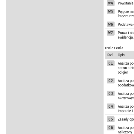
W4
Powstanie 
W5
Pojęcie mi
importu to
W6
Podstawa o
W7
Prawa i ob
ewidencja,
Ćwiczenia
Kod
Opis
C1
Analiza po
sensu stri
od gier
C2
Analiza po
opodatkow
C3
Analiza po
akcyzowym 
C4
Analiza p
imporcie i
C5
Zasady op
C6
Analiza po
naliczony