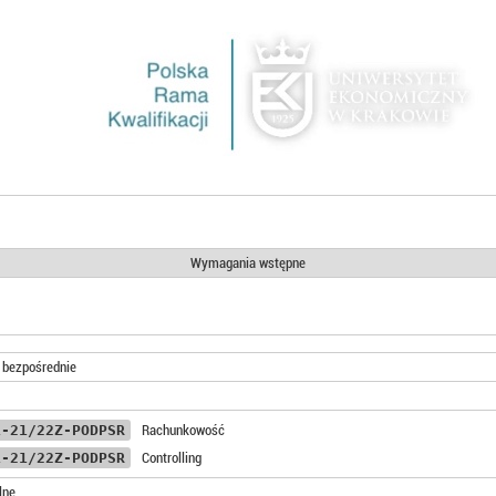
Wymagania wstępne
i bezpośrednie
1-21/22Z-PODPSR
Rachunkowość
1-21/22Z-PODPSR
Controlling
lne