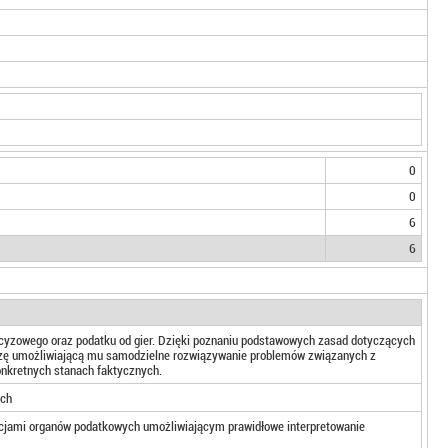
0
0
6
6
kcyzowego oraz podatku od gier. Dzięki poznaniu podstawowych zasad dotyczących
edzę umożliwiającą mu samodzielne rozwiązywanie problemów związanych z
nkretnych stanach faktycznych.
ych
cjami organów podatkowych umożliwiającym prawidłowe interpretowanie