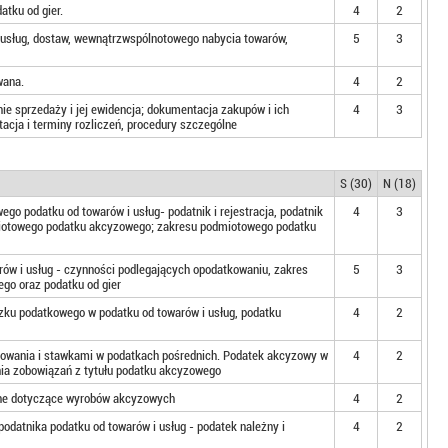
tku od gier.
4
2
a usług, dostaw, wewnątrzwspólnotowego nabycia towarów,
5
3
wana.
4
2
ie sprzedaży i jej ewidencja; dokumentacja zakupów i ich
4
3
acja i terminy rozliczeń, procedury szczególne
S (30)
N (18)
o podatku od towarów i usług- podatnik i rejestracja, podatnik
4
3
odmiotowego podatku akcyzowego; zakresu podmiotowego podatku
ów i usług - czynności podlegających opodatkowaniu, zakres
5
3
go oraz podatku od gier
zku podatkowego w podatku od towarów i usług, podatku
4
2
kowania i stawkami w podatkach pośrednich. Podatek akcyzowy w
4
2
nia zobowiązań z tytułu podatku akcyzowego
lne dotyczące wyrobów akcyzowych
4
2
odatnika podatku od towarów i usług - podatek należny i
4
2