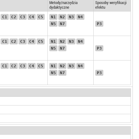
Metody/narzędzia
Sposoby weryfikacji
dydaktyczne
efektu
C1
C2
C3
C4
C5
N1
N2
N3
N4
N5
N7
P3
C1
C2
C3
C4
C5
N1
N2
N3
N4
N5
N7
P3
C1
C2
C3
C4
C5
N1
N2
N3
N4
N5
N7
P3