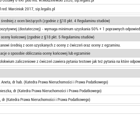
 Ustawy o VAT pod red. W.Modzelewski 2020, sip.legalis.pl
red. Marciniuk 2017, sip.legalis.pl
 średniej z ocen bieżących (zgodnie z §18 pkt. 4 Regulaminu studiów)
pozytywnej (dostatecznej) - wymaga minimum uzyskania 50% + 1 poprawnych odpowiedz
 oceny końcowej (zgodnie z §18 pkt. 5 Regulaminu studiów)
anowi średnią z ocen uzyskanych z oceny z ćwiczeń oraz oceny z egzaminu.
cje o sposobie obliczania oceny końcowej lub egzaminie
olokwium zaliczeniowe z ćwiczeń zawiera pytania testowe jak też pytania na które odp
Aneta, dr hab. (Katedra Prawa Nieruchomości i Prawa Podatkowego)
ieszka, dr (Katedra Prawa Nieruchomości i Prawa Podatkowego)
, dr (Katedra Prawa Nieruchomości i Prawa Podatkowego)