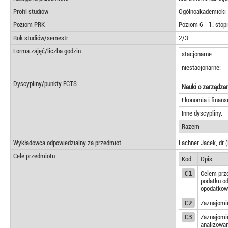
Profil studiów
Ogólnoakademicki
Poziom PRK
Poziom 6 - 1. stopi
Rok studiów/semestr
2/3
Forma zajęć/liczba godzin
stacjonarne:
niestacjonarne:
Dyscypliny/punkty ECTS
Nauki o zarządzan
Ekonomia i finans
Inne dyscypliny:
Razem
Wykładowca odpowiedzialny za przedmiot
Lachner Jacek, dr
Cele przedmiotu
Kod
Opis
C1
Celem prze
podatku od
opodatkow
C2
Zaznajomi
C3
Zaznajomi
analizowan