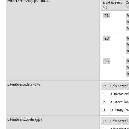
Macierz realizacji przedmiotu
Efekt uczenia
Od
się
k
E1
E3
E5
Literatura podstawowa
Lp.
Opis pozycji
1
A. Bartosiew
2
K. Janczukow
3
M. Zimny (r
Literatura uzupełniająca
Lp.
Opis pozycji