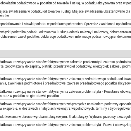
obowiązku podatkowego w podatku od towarów i usług, w podatku akcyzowym oraz w poda
ejsca świadczenia w podatku od towarów i usług. Miejsce świadczenia ukształtowane dl
warów.
podatkowania i stawki podatku w podatkach pośrednich. Sprzedaż zwolniona i opodatko
owiązki podatnika podatku od towarów i usług.Podatek należny i naliczony, dokumentowan
 obliczenie i zwrot podatku, deklaracje podatkowe i informacje podsumowujące, dokument
datkowa, rozwiązywanie stanów faktycznych w zakresie problematyki zakresu podmiotoweg
cte, zobowiązany do zapłaty, płatnik, przedstawiciel podatkowy, wierzyciel; zakresu p
datkowa, rozwiązywanie stanów faktycznych z zakresu przedmiotowego podatku od towar
ania, zwolnienia podmiotowe i przedmiotowe; zakresu przedmiotowego podatku akcyzowe
datkowa, rozwiązywanie stanów faktycznych z zakresu problematyki - Powstanie obowią
oraz w podatku od gier stawki podatku.
odatkowa, rozwiązywanie stanów faktycznych związanych z ustalaniem podstawy opodat
 w eksporcie, w dostawach i nabyciach wewnątrz wspólnotowych, terminy i tryb regulowa
odatkowania w obrocie wyrobami akcyzowymi. Znaki akcyzy. Wybrane przepisy szczegó
datkowa, rozwiązywanie stanów faktycznych z zakresu problematyki- Prawa i obowiązki p