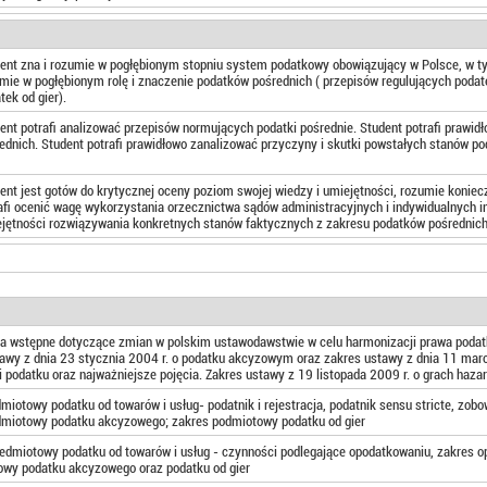
ent zna i rozumie w pogłębionym stopniu system podatkowy obowiązujący w Polsce, w tym
mie w pogłębionym rolę i znaczenie podatków pośrednich ( przepisów regulujących podat
tek od gier).
ent potrafi analizować przepisów normujących podatki pośrednie. Student potrafi prawi
ednich. Student potrafi prawidłowo zanalizować przyczyny i skutki powstałych stanów p
ent jest gotów do krytycznej oceny poziom swojej wiedzy i umiejętności, rozumie koniec
afi ocenić wagę wykorzystania orzecznictwa sądów administracyjnych i indywidualnych i
jętności rozwiązywania konkretnych stanów faktycznych z zakresu podatków pośrednic
a wstępne dotyczące zmian w polskim ustawodawstwie w celu harmonizacji prawa podatk
awy z dnia 23 stycznia 2004 r. o podatku akcyzowym oraz zakres ustawy z dnia 11 marca
i podatku oraz najważniejsze pojęcia. Zakres ustawy z 19 listopada 2009 r. o grach haza
miotowy podatku od towarów i usług- podatnik i rejestracja, podatnik sensu stricte, zobow
dmiotowy podatku akcyzowego; zakres podmiotowy podatku od gier
edmiotowy podatku od towarów i usług - czynności podlegające opodatkowaniu, zakres o
owy podatku akcyzowego oraz podatku od gier