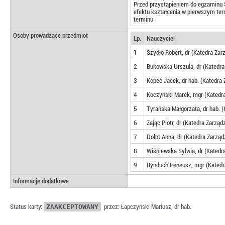
Przed przystąpieniem do egzaminu 
efektu kształcenia w pierwszym term
terminu
Osoby prowadzące przedmiot
Lp.
Nauczyciel
1
Szydło Robert, dr (Katedra Za
2
Bukowska Urszula, dr (Katedr
3
Kopeć Jacek, dr hab. (Katedra
4
Koczyński Marek, mgr (Katedr
5
Tyrańska Małgorzata, dr hab. 
6
Zając Piotr, dr (Katedra Zarzą
7
Dolot Anna, dr (Katedra Zarzą
8
Wiśniewska Sylwia, dr (Katedr
9
Rynduch Ireneusz, mgr (Kated
Informacje dodatkowe
Status karty:
ZAAKCEPTOWANY
przez: Łapczyński Mariusz, dr hab.