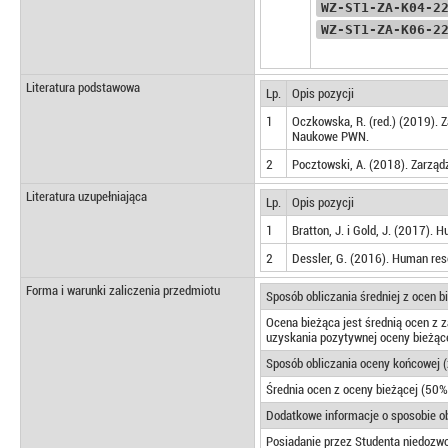
WZ-ST1-ZA-K04-2
WZ-ST1-ZA-K06-2
Literatura podstawowa
Lp.
Opis pozycji
1
Oczkowska, R. (red.) (2019).
Naukowe PWN.
2
Pocztowski, A. (2018). Zarząd
Literatura uzupełniająca
Lp.
Opis pozycji
1
Bratton, J. i Gold, J. (2017).
2
Dessler, G. (2016). Human res
Forma i warunki zaliczenia przedmiotu
Sposób obliczania średniej z ocen 
Ocena bieżąca jest średnią ocen z
uzyskania pozytywnej oceny bieżące
Sposób obliczania oceny końcowej (
Średnia ocen z oceny bieżącej (50%
Dodatkowe informacje o sposobie ob
Posiadanie przez Studenta niedozw