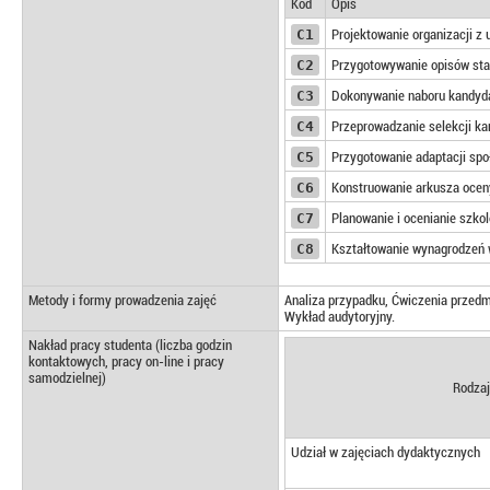
Kod
Opis
C1
Projektowanie organizacji z 
C2
Przygotowywanie opisów sta
C3
Dokonywanie naboru kandyd
C4
Przeprowadzanie selekcji k
C5
Przygotowanie adaptacji sp
C6
Konstruowanie arkusza ocen
C7
Planowanie i ocenianie szko
C8
Kształtowanie wynagrodzeń 
Metody i formy prowadzenia zajęć
Analiza przypadku, Ćwiczenia przedm
Wykład audytoryjny.
Nakład pracy studenta (liczba godzin
kontaktowych, pracy on-line i pracy
samodzielnej)
Rodzaj
Udział w zajęciach dydaktycznych