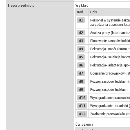
Treści przedmiotu
Wykład
Kod
Opis
W1
Personel w systemie zarzą
zarządzania zasobami ludzk
W2
Analiza pracy (Istota anali
W3
Planowanie zasobów ludzkic
W4
Rekrutacja- nabór (istota, 
W5
Rekrutacja- selekcja kandy
W6
Rekrutacja- adaptacja społ
W7
Ocenianie pracowników (ist
W8
Rozwój zasobów ludzkich (i
W9
Rozwój zasobów ludzkich- za
W10
Wynagradzanie pracowników
W11
Wynagradzanie- składniki 
W12
Zwalnianie pracowników (r
Ćwiczenia