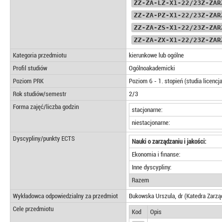
ZZ-ZA-LZ-X1-22/23Z-ZAR
ZZ-ZA-PZ-X1-22/23Z-ZAR
ZZ-ZA-ZS-X1-22/23Z-ZAR
ZZ-ZA-ZX-X1-22/23Z-ZAR
Kategoria przedmiotu
kierunkowe lub ogólne
Profil studiów
Ogólnoakademicki
Poziom PRK
Poziom 6 - 1. stopień (studia licencj
Rok studiów/semestr
2/3
Forma zajęć/liczba godzin
stacjonarne:
niestacjonarne:
Dyscypliny/punkty ECTS
Nauki o zarządzaniu i jakości:
Ekonomia i finanse:
Inne dyscypliny:
Razem
Wykładowca odpowiedzialny za przedmiot
Bukowska Urszula, dr (Katedra Zarz
Cele przedmiotu
Kod
Opis