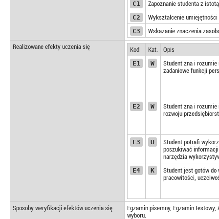
C1
Zapoznanie studenta z istot
C2
Wykształcenie umiejętności 
C3
Wskazanie znaczenia zasobów
Realizowane efekty uczenia się
Kod
Kat.
Opis
E1
W
Student zna i rozumie
zadaniowe funkcji per
E2
W
Student zna i rozumie 
rozwoju przedsiębiors
E3
U
Student potrafi wykor
poszukiwać informacji
narzędzia wykorzystyw
E4
K
Student jest gotów do 
pracowitości, uczciw
Sposoby weryfikacji efektów uczenia się
Egzamin pisemny, Egzamin testowy, A
wyboru.