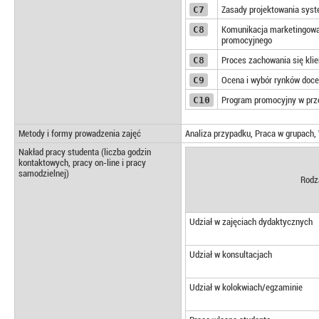
C7
Zasady projektowania syst
C8
Komunikacja marketingowa 
promocyjnego
C8
Proces zachowania się klie
C9
Ocena i wybór rynków doc
C10
Program promocyjny w prze
Metody i formy prowadzenia zajęć
Analiza przypadku, Praca w grupach,
Nakład pracy studenta (liczba godzin
kontaktowych, pracy on-line i pracy
samodzielnej)
Rodz
Udział w zajęciach dydaktycznych
Udział w konsultacjach
Udział w kolokwiach/egzaminie