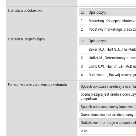
Literatura podstawowa
Lp.
Opis pozycji
1
Marketing. Koncepcja skuteczn
2
Podstawy marketingu, praca z
Literatura uzupełniająca
Lp.
Opis pozycji
1
Baker M.J., Hart S.J., The Ma
2
Haffer M., Determinanty strat
3
Lamb C.W., Hair Jr. J.F., McD
4
Rutkowski I., Rozwój nowego 
Forma i warunki zaliczenia przedmiotu
Sposób obliczania średniej z ocen 
ocena bieżąca jest średnią ocen uz
zespołowo
Sposób obliczania oceny końcowej (
Ocena końcowa jest średnią oceny 
Dodatkowe informacje o sposobie ob
brak