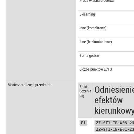
Praca własna studenta
E-learning
Inne (kontaktowe)
Inne (bezkontaktowe)
Suma godzin
Liczba punktów ECTS
Macierz realizacji przedmiotu
Efekt
Odniesieni
uczenia
się
efektów
kierunkow
E1
ZZ-ST1-IB-W03-2
ZZ-ST1-IB-W01-2