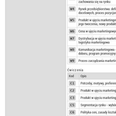
zachowania się na rynku
W4
Rynek przedsiębiorstwa: defi
docelowych, proces pozycjo
W5
Produkt w ujęciu marketingo
jego tworzenia, nowy produkt
W6
Cena w ujęciu marketingowym
W7
Dystrybucja w ujęciu marketi
logistyka marketingowa
W8
Komunikacja marketingowa - 
doboru, program promocyjny 
W9
Proces zarządzania marketin
Ćwiczenia
Kod
Opis
C1
Potrzeby, motywy, preferen
C2
Produkt w ujęciu marketin
C3
Produkt w ujęciu marketing
C5
Segmentacja rynku - wybór
C6
Polityka cen, zasady kszta