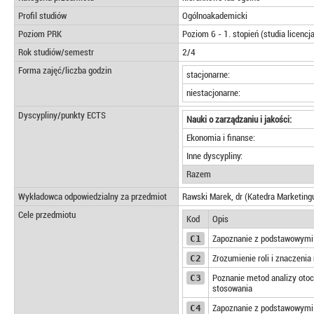
Profil studiów
Ogólnoakademicki
Poziom PRK
Poziom 6 - 1. stopień (studia licencj
Rok studiów/semestr
2/4
Forma zajęć/liczba godzin
stacjonarne:
niestacjonarne:
Dyscypliny/punkty ECTS
Nauki o zarządzaniu i jakości:
Ekonomia i finanse:
Inne dyscypliny:
Razem
Wykładowca odpowiedzialny za przedmiot
Rawski Marek, dr (Katedra Marketing
Cele przedmiotu
Kod
Opis
C1
Zapoznanie z podstawowymi 
C2
Zrozumienie roli i znaczeni
C3
Poznanie metod analizy otocz
stosowania
C4
Zapoznanie z podstawowymi 