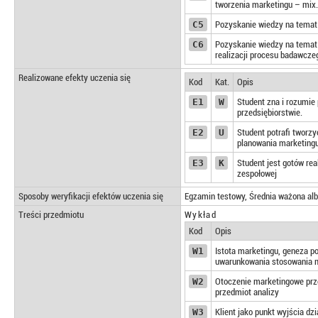
tworzenia marketingu – mix.
C5
Pozyskanie wiedzy na temat 
C6
Pozyskanie wiedzy na temat 
realizacji procesu badawcze
Realizowane efekty uczenia się
Kod
Kat.
Opis
E1
W
Student zna i rozumie
przedsiębiorstwie.
E2
U
Student potrafi tworz
planowania marketingu
E3
K
Student jest gotów r
zespołowej
Sposoby weryfikacji efektów uczenia się
Egzamin testowy, Średnia ważona al
Treści przedmiotu
Wykład
Kod
Opis
W1
Istota marketingu, geneza po
uwarunkowania stosowania 
W2
Otoczenie marketingowe przed
przedmiot analizy
W3
Klient jako punkt wyjścia dz