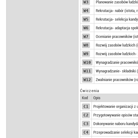
W3
Planowanie zasobów ludzkic
W4
Rekrutacja- nabór (istota, 
W5
Rekrutacja- selekcja kandy
W6
Rekrutacja- adaptacja społ
W7
Ocenianie pracowników (ist
W8
Rozwój zasobów ludzkich (i
W9
Rozwój zasobów ludzkich- za
W10
Wynagradzanie pracowników
W11
Wynagradzanie- składniki 
W12
Zwalnianie pracowników (r
Ćwiczenia
Kod
Opis
C1
Projektowanie organizacji z 
C2
Przygotowywanie opisów sta
C3
Dokonywanie naboru kandyd
C4
Przeprowadzanie selekcji k