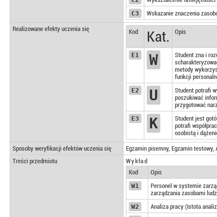
C3
Wskazanie znaczenia zasobów
Realizowane efekty uczenia się
Kod
Kat.
Opis
E1
W
Student zna i ro
scharakteryzować
metody wykorzys
funkcji personaln
E2
U
Student potrafi 
poszukiwać infor
przygotować narz
E3
K
Student jest gotó
potrafi współpra
osobistą i dążen
Sposoby weryfikacji efektów uczenia się
Egzamin pisemny, Egzamin testowy, A
Treści przedmiotu
Wykład
Kod
Opis
W1
Personel w systemie zarzą
zarządzania zasobami ludzk
W2
Analiza pracy (Istota anali