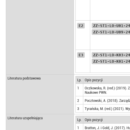
E2
ZZ-ST1-LO-U01-2
ZZ-ST1-LO-U09-2
E3
ZZ-ST1-LO-K03-2
ZZ-ST1-LO-K01-2
Literatura podstawowa
Lp.
Opis pozycji
1
Oczkowska, R. (red.) (2019).
Naukowe PWN.
2
Pocztowski, A. (2018). Zarząd
3
Tyrańska, M. (red.) (2021). W
Literatura uzupełniająca
Lp.
Opis pozycji
1
Bratton, J. i Gold, J. (2017).