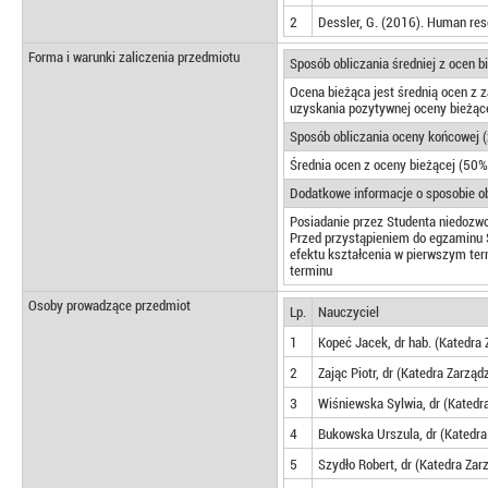
2
Dessler, G. (2016). Human res
Forma i warunki zaliczenia przedmiotu
Sposób obliczania średniej z ocen 
Ocena bieżąca jest średnią ocen z
uzyskania pozytywnej oceny bieżące
Sposób obliczania oceny końcowej (
Średnia ocen z oceny bieżącej (50%
Dodatkowe informacje o sposobie ob
Posiadanie przez Studenta niedozw
Przed przystąpieniem do egzaminu 
efektu kształcenia w pierwszym term
terminu
Osoby prowadzące przedmiot
Lp.
Nauczyciel
1
Kopeć Jacek, dr hab. (Katedra
2
Zając Piotr, dr (Katedra Zarzą
3
Wiśniewska Sylwia, dr (Katedr
4
Bukowska Urszula, dr (Katedr
5
Szydło Robert, dr (Katedra Za