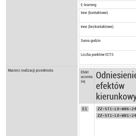
E-learning
Inne (kontaktowe)
Inne (bezkontaktowe)
Suma godzin
Liczba punktów ECTS
Macierz realizacji przedmiotu
Efekt
Odniesieni
uczenia
się
efektów
kierunkow
E1
ZZ-ST1-LO-W06-2
ZZ-ST1-LO-W01-2