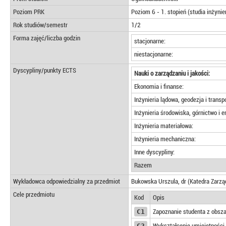
Poziom PRK
Poziom 6 - 1. stopień (studia inżynie
Rok studiów/semestr
1/2
Forma zajęć/liczba godzin
stacjonarne:
niestacjonarne:
Dyscypliny/punkty ECTS
Nauki o zarządzaniu i jakości:
Ekonomia i finanse:
Inżynieria lądowa, geodezja i transp
Inżynieria środowiska, górnictwo i 
Inżynieria materiałowa:
Inżynieria mechaniczna:
Inne dyscypliny:
Razem
Wykładowca odpowiedzialny za przedmiot
Bukowska Urszula, dr (Katedra Zarz
Cele przedmiotu
Kod
Opis
C1
Zapoznanie studenta z obsza
C2
Wykształcenie umiejętności 