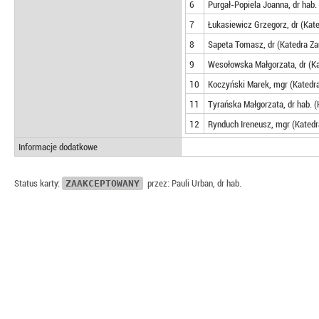
6
Purgał-Popiela Joanna, dr hab
7
Łukasiewicz Grzegorz, dr (Kat
8
Sapeta Tomasz, dr (Katedra Z
9
Wesołowska Małgorzata, dr (K
10
Koczyński Marek, mgr (Katedr
11
Tyrańska Małgorzata, dr hab. 
12
Rynduch Ireneusz, mgr (Kated
Informacje dodatkowe
Status karty:
ZAAKCEPTOWANY
przez: Pauli Urban, dr hab.